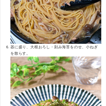
器に盛り、大根おろし・刻み海苔をのせ、小ねぎ
を散らす。