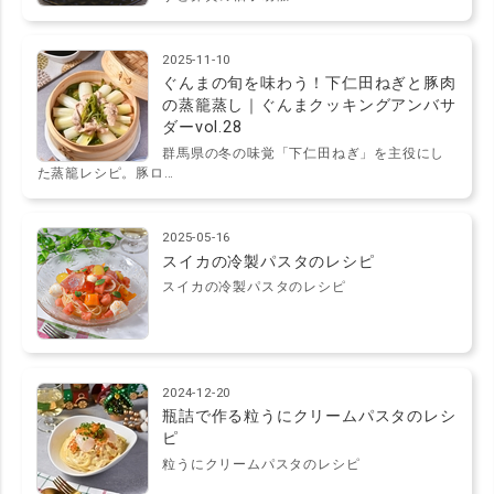
2025-11-10
ぐんまの旬を味わう！下仁田ねぎと豚肉
の蒸籠蒸し｜ぐんまクッキングアンバサ
ダーvol.28
群馬県の冬の味覚「下仁田ねぎ」を主役にし
た蒸籠レシピ。豚ロ…
2025-05-16
スイカの冷製パスタのレシピ
スイカの冷製パスタのレシピ
2024-12-20
瓶詰で作る粒うにクリームパスタのレシ
ピ
粒うにクリームパスタのレシピ