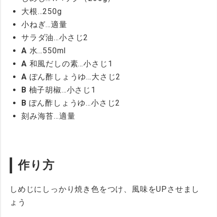
大根…250g
小ねぎ…適量
サラダ油…小さじ2
A
水…550ml
A
和風だしの素…小さじ1
A
ぽん酢しょうゆ…大さじ2
B
柚子胡椒…小さじ1
B
ぽん酢しょうゆ…小さじ2
刻み海苔…適量
作り方
しめじにしっかり焼き色をつけ、風味をUPさせまし
ょう