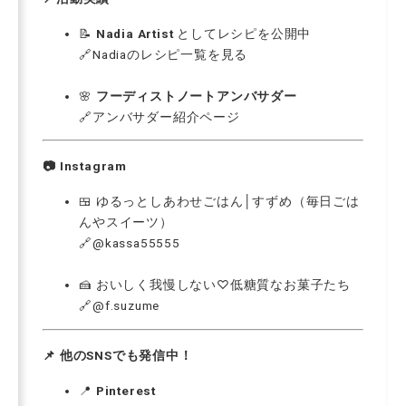
📝
Nadia Artist
としてレシピを公開中
🔗
Nadiaのレシピ一覧を見る
🌸
フーディストノートアンバサダー
🔗
アンバサダー紹介ページ
📷 Instagram
🍱 ゆるっとしあわせごはん│すずめ（毎日ごは
んやスイーツ）
🔗
@kassa55555
🍰 おいしく我慢しない♡低糖質なお菓子たち
🔗
@f.suzume
📌 他のSNSでも発信中！
📍
Pinterest