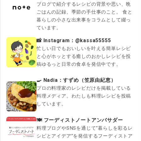
ブログで紹介するレシピの背景や思い、晩
ごはんの記録、季節の手仕事のこと。 食と
暮らしの小さな出来事をコラムとして綴っ
ています。
📸 Instagram：@kassa55555
忙しい日でもおいしいを叶える簡単レシピ
と心がホッとする癒しのおかしレシピを投
稿ゆるっと日常の食卓を発信中です。
🍳 Nadia：すずめ（笠原由紀恵）
プロの料理家のレシピだけを掲載している
料理メディア。わたしも料理レシピを投稿
しています。
🍽 フーディストノートアンバサダー
料理ブログやSNSを通じて“暮らしを彩るレ
シピとアイデア”を発信するフーディストア